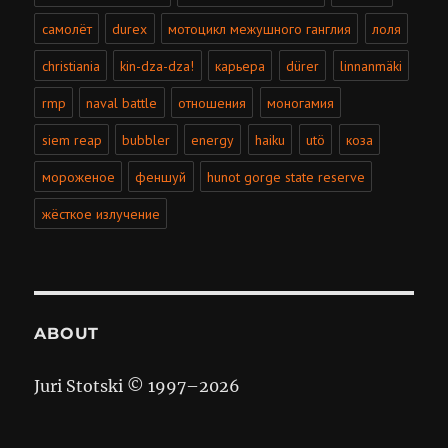
самолёт
durex
мотоцикл межушного ганглия
лоля
christiania
kin-dza-dza!
карьера
dürer
linnanmäki
rmp
naval battle
отношения
моногамия
siem reap
bubbler
energy
haiku
utö
коза
мороженое
феншуй
hunot gorge state reserve
жёсткое излучение
ABOUT
Juri Stotski © 1997–
2026