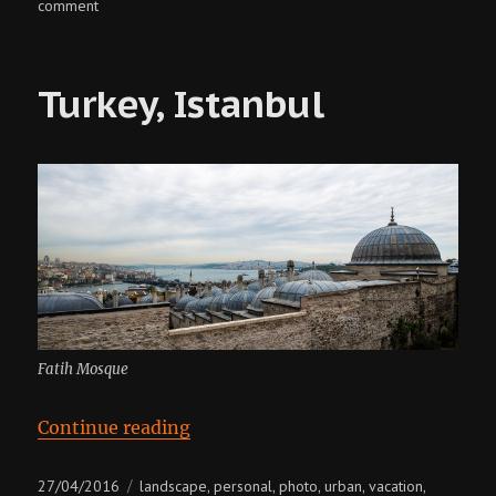
on
comment
betül
aras
Turkey, Istanbul
Fatih Mosque
“Turkey, Istanbul”
Continue reading
Posted
Categories
27/04/2016
landscape
personal
photo
urban
vacation
,
,
,
,
,