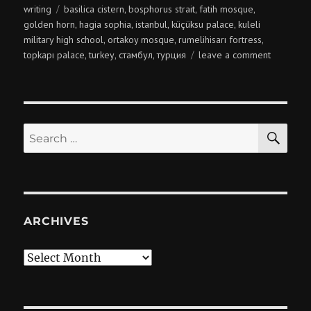
on
Tags
writing
basilica cistern
bosphorus strait
fatih mosque
,
,
,
golden horn
hagia sophia
istanbul
küçüksu palace
kuleli
,
,
,
,
military high school
ortakoy mosque
rumelihisarı fortress
,
,
,
on
topkapı palace
turkey
стамбул
турция
leave a comment
,
,
,
turkey,
istanbul
SE
Search
for:
ARCHIVES
Archives