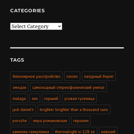
CATEGORIES
Categories
TAGS
биполярное расстройство
ололо
лазурный берег
эмодзи
самоходный стереофонический унитаз
malaga
зек
горький
усовая гусеница
jack daniel's
brighter brighter than a thousand suns
porsche
лера романовская
героизм
камилла галиуллина
thermalright si-128 se
невский