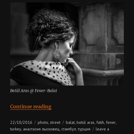
Betül Aras @ Fener-Balat
“Betül Aras”
Continue reading
Posted
Categories
Tags
22/10/2016
photo
street
balat
betül aras
fatih
fener
,
,
,
,
,
on
turkey
анастасия лысковец
стамбул
турция
leave a
,
,
,