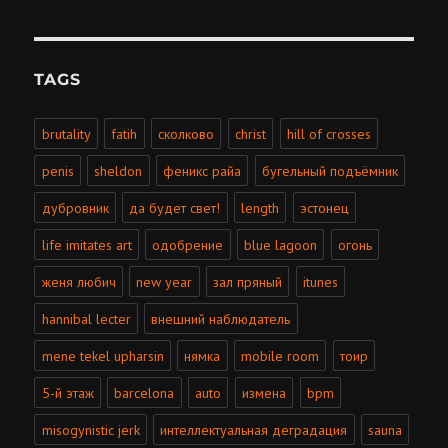
TAGS
brutality
fatih
сколково
christ
hill of crosses
penis
sheldon
феникс райа
бугельный подъёмник
дубровник
да будет свет!
length
эстонец
life imitates art
одобрение
blue lagoon
огонь
женя любич
new year
зал пряный
itunes
hannibal lecter
внешний наблюдатель
mene tekel upharsin
нямка
mobile room
тоир
5-й этаж
barcelona
auto
измена
bpm
misogynistic jerk
интеллектуальная деградация
sauna