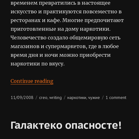
временем превратились в настоящее
искусство и практикуются повсеместно в
ресторанах и кафе. Многие предпочитают
приготовленные на дому наркотики.
Человечество создало общемировую сеть
магазинов и супермаркетов, где в любое
время дня и ночи можно приобрести
наркотики по вкусу.
“Скажи «нет» наркотикам!”
Continue reading
Posted
Categories
Tags
on
11/09/2008
creo
writing
наркотики
чужие
1 comment
,
,
on
скажи
«нет»
наркот
Галактеко опасносте!