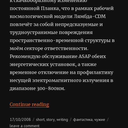
к скачкообразному изменению
постоянной Планка, что в рамках рабочей
космологической модели Лямбда-CDM
повлечёт за собой непредсказуемые и
трудноустранимые повреждения
пространственно-временной структуры в
моём секторе ответственности.
Рекомендую обслуживание ASAP обеих
энергетических установок, а также
временное отключение на профилактику
несущей электромагнитного излучения в
диапазоне 300-800нм.
“И опустилась тьма”
Continue reading
Posted
Categories
Tags
17/10/2008
short
story
writing
фантастика
чужие
,
,
,
on
on
leave a comment