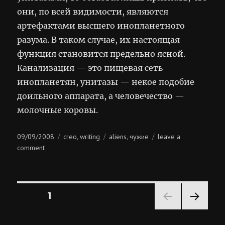
они, по всей видимости, являются
артефактами высшего инопланетного
разума. В таком случае, их настоящая
функция становится предельно ясной.
Канализация — это пищевая сеть
инопланетян, унитазы — некое подобие
доильного аппарата, а человечество —
молочные коровы.
Posted
Categories
Tags
09/09/2008
creo
writing
aliens
чужие
leave a
,
,
on
on
comment
галактеко
опасносте!
Posts
PAGE
1
NEXT
pagination
PAG