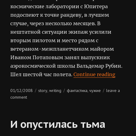
космические лаборатории с Юпитера
подоспеют к точке рандеву, в лучшем
случае, через несколько месяцев. В
нештатной ситуации экипаж усилили
вторым пилотом и место рядом с
ветераном-межпланетчиком майором
Иваном Потаповым занял выпускник
аэрокосмической школы Вальдемар Рубин.
“Конта
Шел шестой час полета.
Continue reading
Posted
Categories
Tags
01/12/2008
story
writing
фантастика
чужие
leave a
,
,
on
on
comment
контакт
И опустилась тьма