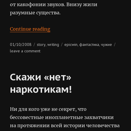
от какофонии звуков. Внизу жили
разумные существа.
“Космический мусор”
Continue reading
Posted
Categories
Tags
01/10/2008
story
writing
epicwin
фантастика
чужие
,
,
,
on
on
leave a comment
космический
мусор
Скажи «нет»
наркотикам!
Ни для кого уже не секрет, что
бессовестные инопланетные захватчики
на протяжении всей истории человечества