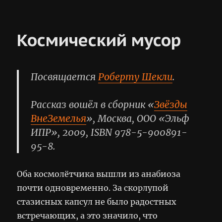
и
опустилась
тьма
Космический мусор
Посвящается
Роберту Шекли
.
Рассказ вошёл в сборник «
Звёзды
ВнеЗемелья
», Москва, OOO «Эльф
ИПР», 2009, ISBN 978-5-900891-
95-8.
Оба космолётчика вышли из анабиоза
почти одновременно. За скорлупой
стазисных капсул не было радостных
встречающих, а это значило, что