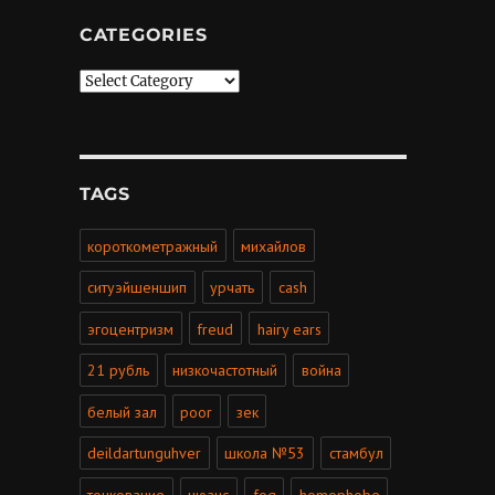
CATEGORIES
Categories
TAGS
короткометражный
михайлов
ситуэйшеншип
урчать
cash
эгоцентризм
freud
hairy ears
21 рубль
низкочастотный
война
белый зал
poor
зек
deildartunguhver
школа №53
стамбул
точкование
нюанс
fog
homophobe