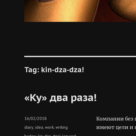
Tag:
kin-dza-dza!
«Ку» два раза!
Posted
16/02/2018
Компании без 
on
Categories
имеют цели и 
diary
idea
work
writing
,
,
,
Tags
badge
kin-dza-dza!
lanyard
,
,
,