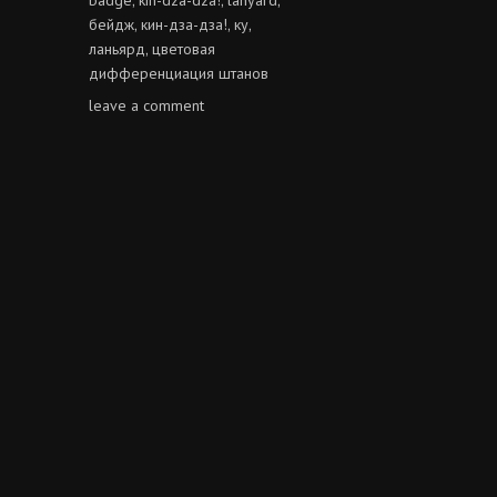
бейдж
кин-дза-дза!
ку
,
,
,
ланьярд
цветовая
,
дифференциация штанов
on
leave a comment
«ку»
два
раза!