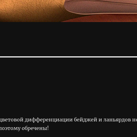
цветовой дифференциации бейджей и ланьярдов н
поэтому обречены!