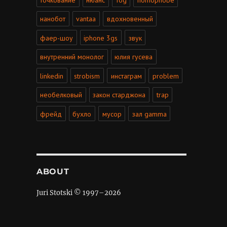
нанобот
vantaa
вдохновенный
фаер-шоу
iphone 3gs
звук
внутренний монолог
юлия гусева
linkedin
strobism
инстаграм
problem
необелковый
закон старджона
trap
фрейд
бухло
мусор
зал gamma
ABOUT
Juri Stotski © 1997–
2026