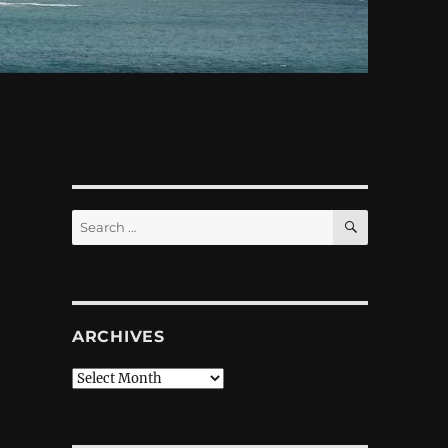
SEARCH
Search
for:
ARCHIVES
Archives