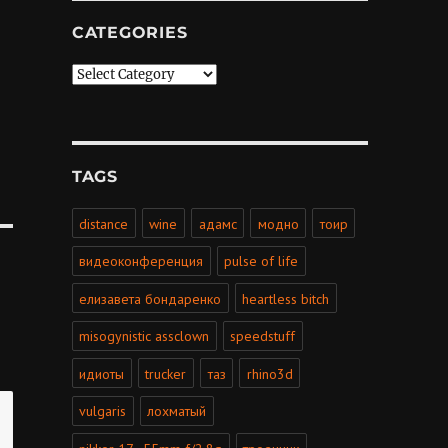
CATEGORIES
Categories
TAGS
distance
wine
адамс
модно
тоир
видеоконференция
pulse of life
елизавета бондаренко
heartless bitch
misogynistic assclown
speedstuff
идиоты
trucker
таз
rhino3d
vulgaris
лохматый