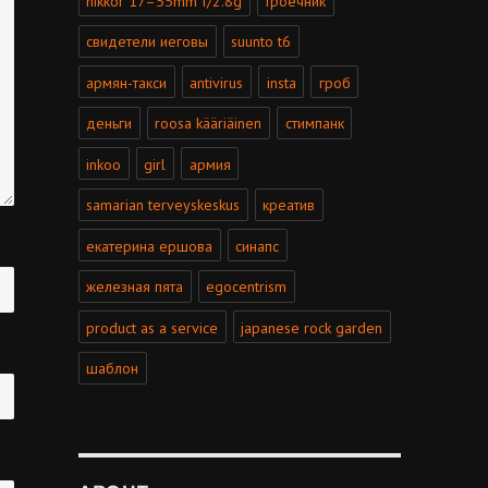
nikkor 17–55mm f/2.8g
троечник
свидетели иеговы
suunto t6
армян-такси
antivirus
insta
гроб
деньги
roosa kääriäinen
стимпанк
inkoo
girl
армия
samarian terveyskeskus
креатив
екатерина ершова
синапс
железная пята
egocentrism
product as a service
japanese rock garden
шаблон