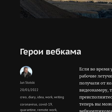
Герои вебкама
Если во время
рабочие летучк
Author
Juri Stotski
получали от ко
Posted
20/01/2022
видеокамеру, 
on
Categories
преисполнитес
creo
diary
idea
work
writing
,
,
,
,
теперь вы може
Tags
coronavirus
covid-19
,
,
quarantine
remote work
,
,
вебкамщиком»