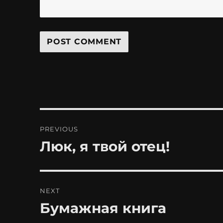
Post
PREVIOUS
navigation
Люк, я твой отец!
Previous
post:
NEXT
Бумажная книга
Next
post: