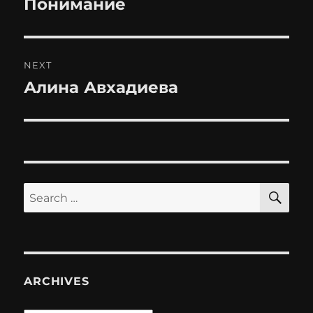
Понимание
Previous
post:
NEXT
Алина Авхадиева
Next
post:
SE
Search
for:
ARCHIVES