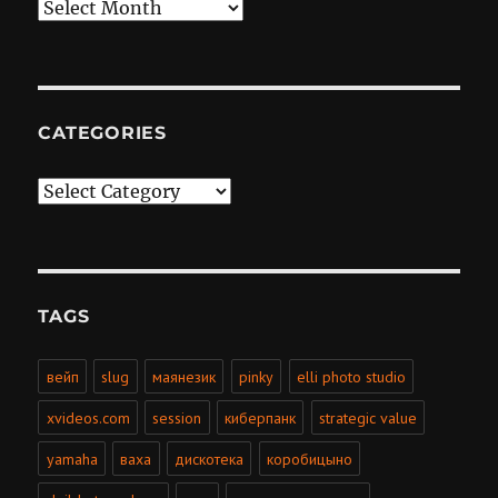
Archives
CATEGORIES
Categories
TAGS
вейп
slug
маянезик
pinky
elli photo studio
xvideos.com
session
киберпанк
strategic value
yamaha
ваха
дискотека
коробицыно