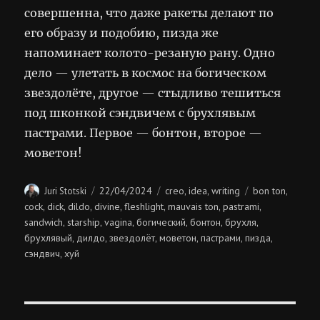
совершенна, что даже ракеты делают по
его образу и подобию, пизда же
напоминает колото-резаную рану. Одно
дело — улетать в космос на богическом
звездолёте, другое — стыдливо тешиться
под шконкой сэндвичем с брухлявым
пастрами. Первое — бонтон, второе —
моветон!
Author
Posted
Categories
Tags
22/04/2024
creo
idea
writing
bon ton
Juri Stotski
,
,
,
on
cock
dick
dildo
divine
fleshlight
mauvais ton
pastrami
,
,
,
,
,
,
,
sandwich
starship
vagina
богический
бонтон
брухля
,
,
,
,
,
,
брухлявый
дилдо
звездолёт
моветон
пастрами
пизда
,
,
,
,
,
,
сэндвич
хуй
,