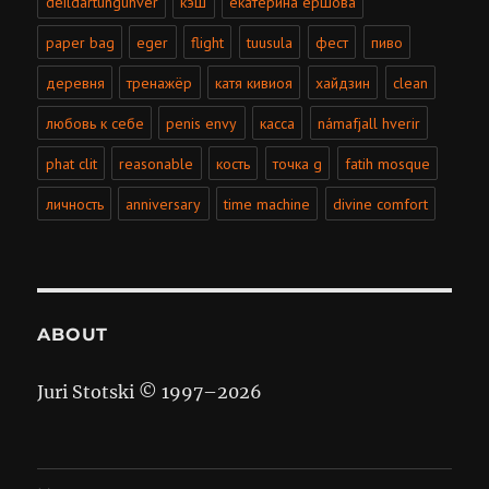
deildartunguhver
кэш
екатерина ершова
paper bag
eger
flight
tuusula
фест
пиво
деревня
тренажёр
катя кивиоя
хайдзин
clean
любовь к себе
penis envy
касса
námafjall hverir
phat clit
reasonable
кость
точка g
fatih mosque
личность
anniversary
time machine
divine comfort
ABOUT
Juri Stotski © 1997–
2026