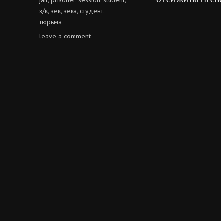
з/к
зек
зека
студент
,
,
,
,
тюрьма
on
leave a comment
сессионные
зека