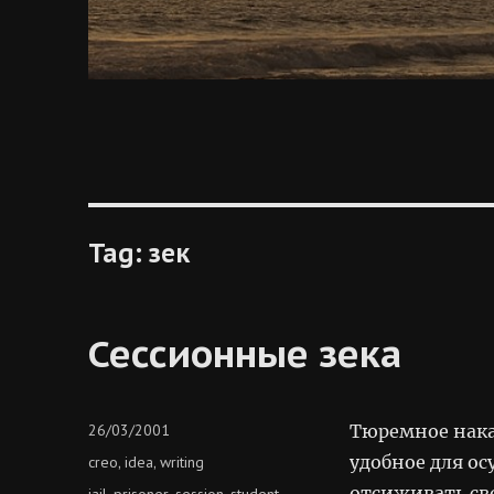
Tag:
зек
Сессионные зека
Posted
26/03/2001
Тюремное нака
on
Categories
удобное для о
creo
idea
writing
,
,
отсиживать св
Tags
jail
prisoner
session
student
,
,
,
,