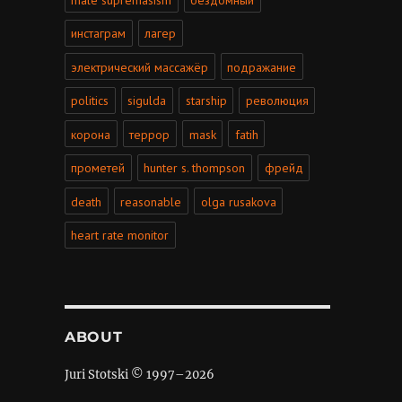
инстаграм
лагер
электрический массажёр
подражание
politics
sigulda
starship
революция
корона
террор
mask
fatih
прометей
hunter s. thompson
фрейд
death
reasonable
olga rusakova
heart rate monitor
ABOUT
Juri Stotski © 1997–
2026