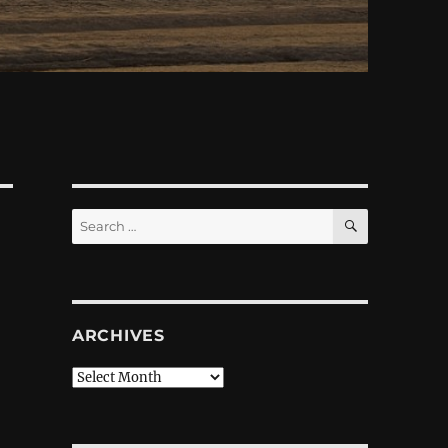
SEARCH
Search
for:
ARCHIVES
Archives