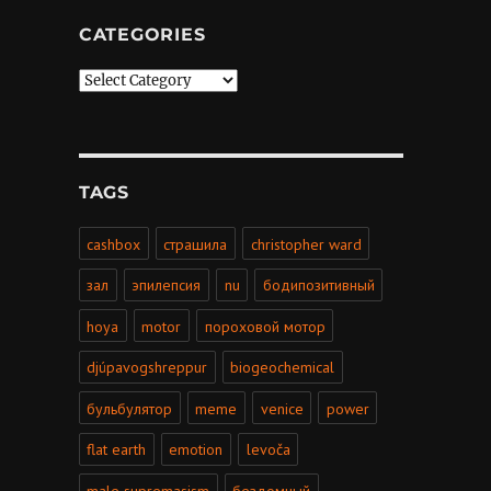
CATEGORIES
Categories
TAGS
cashbox
страшила
christopher ward
зал
эпилепсия
nu
бодипозитивный
hoya
motor
пороховой мотор
djúpavogshreppur
biogeochemical
бульбулятор
meme
venice
power
flat earth
emotion
levoča
male supremasism
бездомный