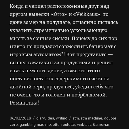
Когда я увидел расположенные друг над
другом вывески «Otto» и «Veikkaus», то
даже замер на полушаге, отчаянно пытаясь
ухватить стремительно ускользающую
мысль за сочные сиськи. Почему до сих пор
никто не догадался совместить банкомат с
игровым автоматом?! Вот представьте —
вышел в магазин за продуктами и решил
снять немного денег, а вместо этого
поставил остаток содержимого счёта на
двойной зеро, продул всё, убедил себя что
не очень-то и голоден и побрёл домой.
Романтика!
Posted
Categories
Tags
06/02/2018
diary
idea
writing
atm
atm machine
double
,
,
,
,
on
zero
gambling machine
otto
roulette
veikkaus
банкомат
,
,
,
,
,
,