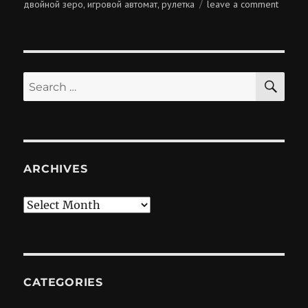
on
двойной зеро
игровой автомат
рулетка
leave a comment
,
,
играль
банком
SE
Search
for:
ARCHIVES
Archives
CATEGORIES