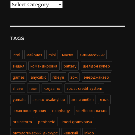
Categories
TAGS
intel
майонез
mini
масло
антимасочник
вишня
командировка
battery
шелдон купер
games
anycubic
ribeye
зож
энерджайзер
shave
твоя
korjaamo
social credit system
yamaha
asunto-osakeyhtiö
женя любич
язык
юлия жолнерович
ecophagy
янебоюсьсказати
brainstorm
penisneid
imeri gramvousa
онтологический дискурс
невский
inkoo