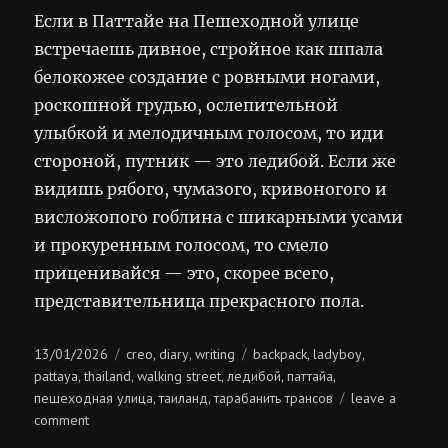
Если в Паттайе на Пешеходной улице
встречаешь дивное, стройное как шпала
белокожее создание с ровными ногами,
роскошной грудью, ослепительной
улыбкой и мелодичным голосом, то иди
стороной, путник — это ледибой. Если же
видишь рябого, чумазого, кривоногого и
висложопого гоблина с шикарными усами
и прокуренным голосом, то смело
приценивайся — это, скорее всего,
представительница прекрасного пола.
Posted
Categories
Tags
13/01/2026
creo
diary
writing
backpack
ladyboy
,
,
,
,
on
pattaya
thailand
walking street
ледибой
паттайа
,
,
,
,
,
пешеходная улица
таиланд
тарабанить трансов
leave a
,
,
on
comment
заветы