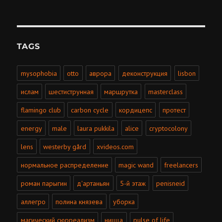
TAGS
mysophobia
otto
аврора
деконструкция
lisbon
ислам
шестиструнная
маршрутка
masterclass
flamingo club
carbon cycle
кордицепс
протест
energy
male
laura pukkila
alice
cryptocolony
lens
westerby gård
xvideos.com
нормальное распределение
magic wand
freelancers
роман парыгин
д'артаньян
5-й этаж
penisneid
аллегро
полина князева
уборка
магический сюрреализм
ницца
pulse of life