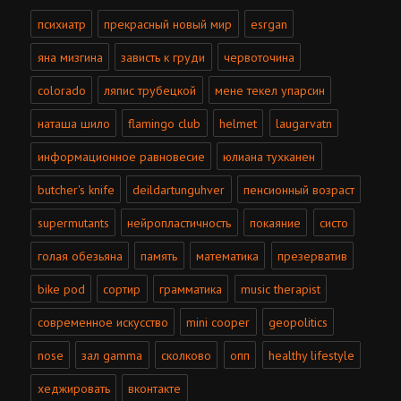
психиатр
прекрасный новый мир
esrgan
яна мизгина
зависть к груди
червоточина
colorado
ляпис трубецкой
мене текел упарсин
наташа шило
flamingo club
helmet
laugarvatn
информационное равновесие
юлиана тухканен
butcher's knife
deildartunguhver
пенсионный возраст
supermutants
нейропластичность
покаяние
систо
голая обезьяна
память
математика
презерватив
bike pod
сортир
грамматика
music therapist
современное искусство
mini cooper
geopolitics
nose
зал gamma
сколково
опп
healthy lifestyle
хеджировать
вконтакте