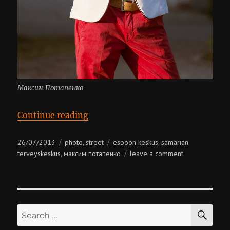
Максим Потапенко
“Максим Потапенко”
Continue reading
Posted
Categories
Tags
26/07/2013
photo
street
espoon keskus
samarian
,
,
on
on
terveyskeskus
максим потапенко
leave a comment
,
максим
потапенко
SE
Search
for: