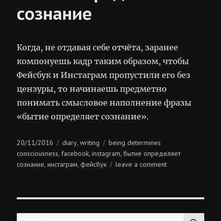
сознание
Когда, не отдавая себе отчёта, заранее
компонуешь кадр таким образом, чтобы
Фейсбук и Инстаграм пропустили его без
цензуры, то начинаешь предметно
понимать смысловое наполнение фразы
«бытие определяет сознание».
Posted
Categories
Tags
20/11/2016
diary
writing
being determines
,
on
consciousness
facebook
instagram
бытие определяет
,
,
,
on
сознание
инстаграм
фейсбук
leave a comment
,
,
бытие
определяет
сознание
SE
Search