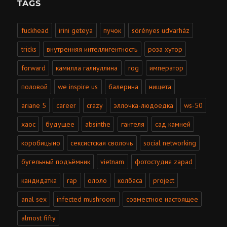
TAGS
fuckhead
irini geteya
пучок
sörényes udvarház
tricks
внутренняя интеллигентность
роза хутор
forward
камилла галиуллина
rog
император
половой
we inspire us
балерина
нищета
ariane 5
career
crazy
эллочка-людоедка
ws-50
хаос
будущее
absinthe
гантеля
сад камней
коробицыно
сексистская сволочь
social networking
бугельный подъёмник
vietnam
фотостудия zapad
кандидатка
rap
ололо
колбаса
project
anal sex
infected mushroom
совместное настоящее
almost fifty