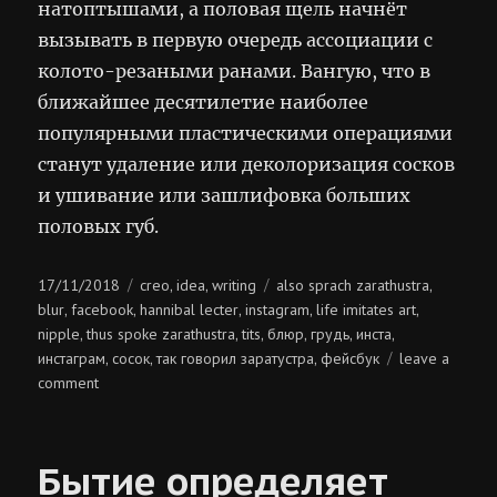
натоптышами, а половая щель начнёт
вызывать в первую очередь ассоциации с
колото-резаными ранами. Вангую, что в
ближайшее десятилетие наиболее
популярными пластическими операциями
станут удаление или деколоризация сосков
и ушивание или зашлифовка больших
половых губ.
Posted
Categories
Tags
17/11/2018
creo
idea
writing
also sprach zarathustra
,
,
,
on
blur
facebook
hannibal lecter
instagram
life imitates art
,
,
,
,
,
nipple
thus spoke zarathustra
tits
блюр
грудь
инста
,
,
,
,
,
,
инстаграм
сосок
так говорил заратустра
фейсбук
leave a
,
,
,
on
comment
так
говорил
ганнибал
Бытие определяет
лектер