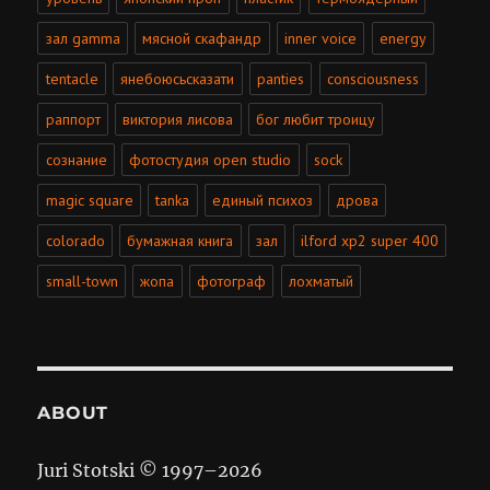
зал gamma
мясной скафандр
inner voice
energy
tentacle
янебоюсьсказати
panties
consciousness
раппорт
виктория лисова
бог любит троицу
сознание
фотостудия open studio
sock
magic square
tanka
единый психоз
дрова
colorado
бумажная книга
зал
ilford xp2 super 400
small-town
жопа
фотограф
лохматый
ABOUT
Juri Stotski © 1997–
2026