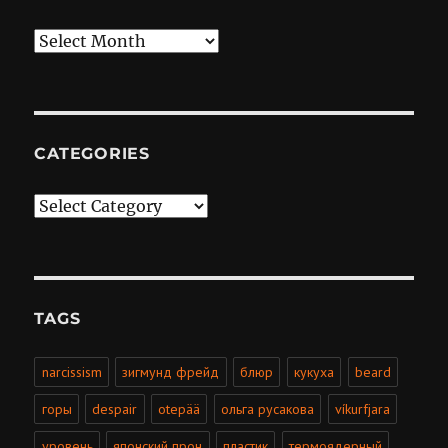
Archives
CATEGORIES
Categories
TAGS
narcissism
зигмунд фрейд
блюр
кукуха
beard
горы
despair
otepää
ольга русакова
víkurfjara
уровень
японский прон
пластик
термоядерный