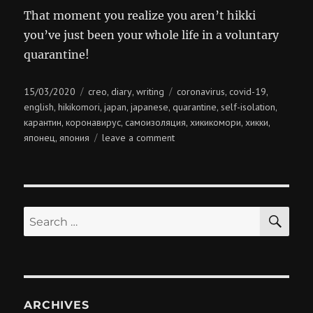
That moment you realize you aren’t hikki
you’ve just been your whole life in a voluntary
quarantine!
Posted
Categories
Tags
15/03/2020
creo
diary
writing
coronavirus
covid-19
,
,
,
,
on
english
hikikomori
japan
japanese
quarantine
self-isolation
,
,
,
,
,
,
карантин
коронавирус
самоизоляция
хикикомори
хикки
,
,
,
,
,
on
японец
япония
leave a comment
,
hikki
SE
Search
for:
ARCHIVES