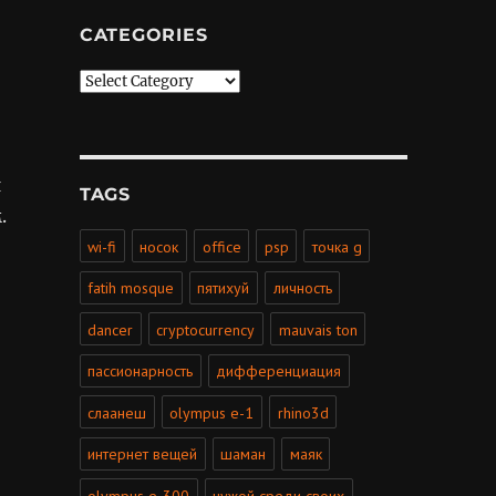
CATEGORIES
Categories
я
TAGS
.
wi-fi
носок
office
psp
точка g
fatih mosque
пятихуй
личность
dancer
cryptocurrency
mauvais ton
пассионарность
дифференциация
слаанеш
olympus e-1
rhino3d
интернет вещей
шаман
маяк
olympus e-300
чужой среди своих