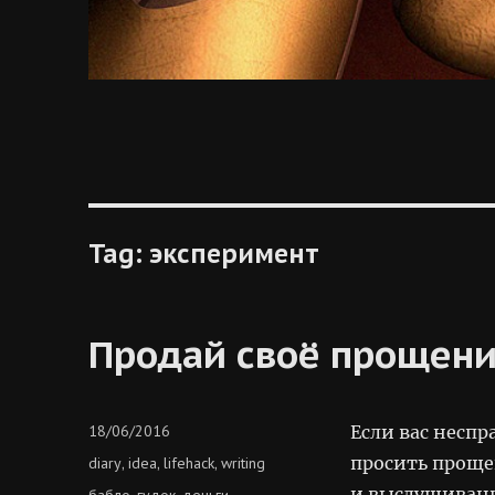
Tag:
эксперимент
Продай своё прощен
Posted
18/06/2016
Если вас несп
on
Categories
просить проще
diary
idea
lifehack
writing
,
,
,
и выслушивани
Tags
бабло
гудок
деньги
,
,
,