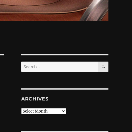
SEARCH
Search
for:
ARCHIVES
Archives
о