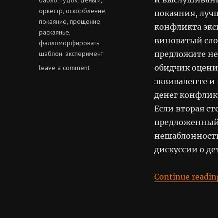
оркестр
оскорбление
,
,
покаяния, луч
покаяние
прощение
,
,
конфликта экс
раскаянье
,
виноватый сло
фалломорфировать
,
шаблон
эксперимент
предложите не
,
on
обидчик оцени
leave a comment
продай
эквиваленте и 
своё
денег конфлик
прощение
Если вторая ст
предложенный 
нешаблонности
дискуссии о де
Continue readin