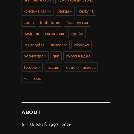
кристина салми
бывший
český ráj
zoom
triple torus
белоруссия
pastrami
мизогиния
фрейд
los angeles
психолог
windows
росмузпром
gun
русская идея
facebook
педант
евдокия асеева
маянезик
ABOUT
Juri Stotski © 1997–
2026