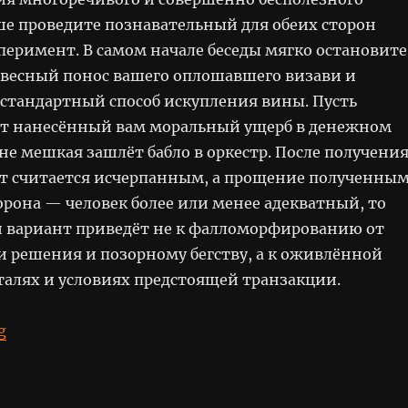
ше проведите познавательный для обеих сторон
перимент. В самом начале беседы мягко остановите
весный понос вашего оплошавшего визави и
стандартный способ искупления вины. Пусть
т нанесённый вам моральный ущерб в денежном
не мешкая зашлёт бабло в оркестр. После получени
т считается исчерпанным, а прощение полученным
орона — человек более или менее адекватный, то
вариант приведёт не к фалломорфированию от
 решения и позорному бегству, а к оживлённой
талях и условиях предстоящей транзакции.
“Продай своё прощение”
g