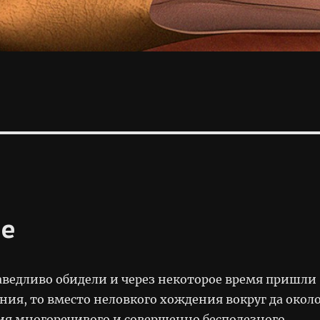
ие
раведливо обидели и через некоторое время пришли
ния, то вместо неловкого хождения вокруг да окол
я многоречивого и совершенно бесполезного