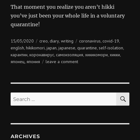
That moment you realize you aren’t hikki
you’ve just been your whole life in a voluntary
quarantine!
Posted
Categories
Tags
15/03/2020
creo
diary
writing
coronavirus
covid-19
,
,
,
,
on
english
hikikomori
japan
japanese
quarantine
self-isolation
,
,
,
,
,
,
карантин
коронавирус
самоизоляция
хикикомори
хикки
,
,
,
,
,
on
японец
япония
leave a comment
,
hikki
SE
Search
for:
ARCHIVES