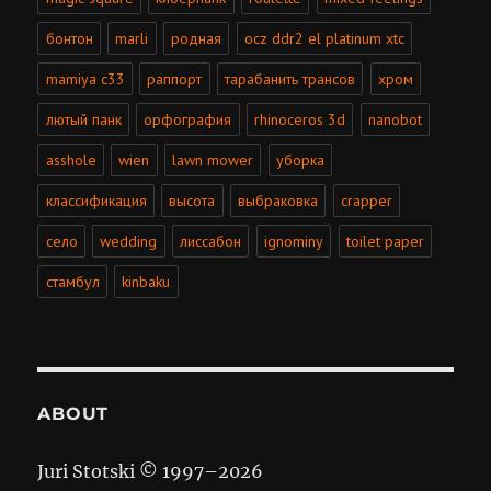
бонтон
marli
родная
ocz ddr2 el platinum xtc
mamiya c33
раппорт
тарабанить трансов
хром
лютый панк
орфография
rhinoceros 3d
nanobot
asshole
wien
lawn mower
уборка
классификация
высота
выбраковка
crapper
село
wedding
лиссабон
ignominy
toilet paper
стамбул
kinbaku
ABOUT
Juri Stotski © 1997–
2026