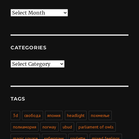
Archives
CATEGORIES
Categories
TAGS
3d
свобода
япония
headlight
похмелье
полиамория
norway
ubud
parliament of owls
magic square
киберпанк
roulette
mixed feelings