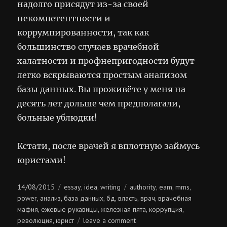
надолго присядут из-за своей
некомпетентности и
коррумпированности, так как
большинство случаев врачебной
халатности и профнепригодности будут
легко вскрываются простым анализом
базы данных. Вы проживёте у меня на
десять лет дольше чем предполагали,
больные ублюдки!
Кстати, после врачей я вплотную займусь
юристами!
Posted
Categories
Tags
14/08/2015
essay
idea
writing
authority
eam
mms
,
,
,
,
,
on
power
анализ
база данных
бд
власть
врач
врачебная
,
,
,
,
,
,
мафия
ежёвые рукавицы
железная пята
коррупция
,
,
,
,
on
революция
юрист
leave a comment
,