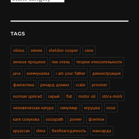
TAGS
vilnius
земля
sheldon cooper
слон
личное прошлое
пик отель
теория относительности
java
коммуналка
i am your father
деконструкция
фантастика
ричард докинз
scale
prisoner
norman spinrad
сирый
flat
motor oil
stóra-mörk
человеческая натура
симулякр
игрушка
nose
катя солукова
sociopath
power
фэнтези
круассан
china
безблагодатность
мансарда