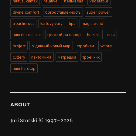
mutual climax
relative
белый зал
vegetable
divine comfort
богооставленность
super power
treacherous
karlovy vary
tips
magic wand
винсент ван гог
грязный разговор
helsinki
гили
project
о дивный новый мир
стробизм
whore
cutlery
пантомима
матрёшка
троечник
mini hardtop
ABOUT
Juri Stotski © 1997–
2026