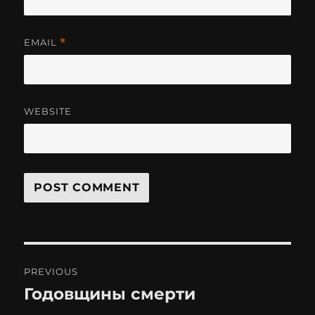
EMAIL
*
WEBSITE
Post
PREVIOUS
navigation
Годовщины смерти
Previous
post: