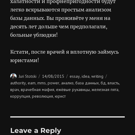
халатности и профнепригодности будут
легко вскрываются простым анализом
базы данных. Вы проживёте у меня на
десять лет дольше чем предполагали,
больные ублюдки!
Кстати, после врачей я вплотную займусь
юристами!
Author
Posted
Categories
Tags
14/08/2015
essay
idea
writing
Juri Stotski
,
,
on
authority
eam
mms
power
анализ
база данных
бд
власть
,
,
,
,
,
,
,
,
врач
врачебная мафия
ежёвые рукавицы
железная пята
,
,
,
,
коррупция
революция
юрист
,
,
Leave a Reply