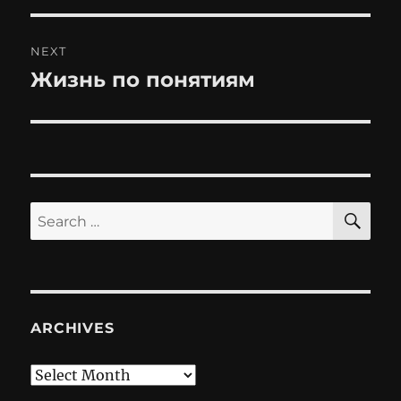
NEXT
Жизнь по понятиям
Next
post:
SE
Search
for:
ARCHIVES
Archives