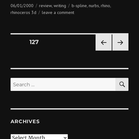
Posted
Categories
Tags
06/01/2000
review
writing
b-spline
nurbs
rhino
,
,
,
,
on
on
rhinoceros 3d
leave a comment
rhinoceros
3d
1.1
Posts
PAGE
127
PRE
NEXT
pagination
VIOU
PAG
S
E
PAG
E
SE
Search
for:
ARCHIVES
Archives