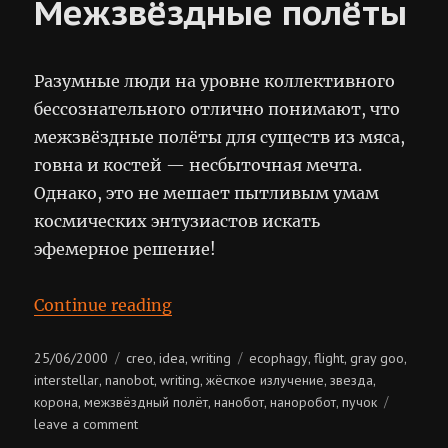
Межзвёздные полёты
Разумные люди на уровне коллективного
бессознательного отлично понимают, что
межзвёздные полёты для существ из мяса,
говна и костей — несбыточная мечта.
Однако, это не мешает пытливым умам
космических энтузиастов искать
эфемерное решение!
“Межзвёздные полёты”
Continue reading
Posted
Categories
Tags
25/06/2000
creo
idea
writing
ecophagy
flight
gray goo
,
,
,
,
,
on
interstellar
nanobot
writing
жёсткое излучение
звезда
,
,
,
,
,
корона
межзвёздный полёт
нанобот
наноробот
пучок
,
,
,
,
on
leave a comment
межзвёздные