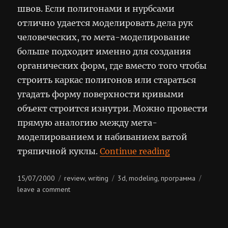
швов. Если полигонами и нурбсами
отлично удается моделировать дела рук
человеческих, то мета-моделирование
больше подходит именно для создания
органических форм, где вместо того чтобы
строить каркас полигонов или стараться
угадать форму поверхности кривыми
объект строится изнутри. Можно провести
прямую аналогию между мета-
моделированием и набиванием ватой
“Organica 1.0
тряпичной куклы.
Continue reading
Posted
Categories
Tags
15/07/2000
review
writing
3d
modeling
программа
,
,
,
on
on
leave a comment
organica
1.0