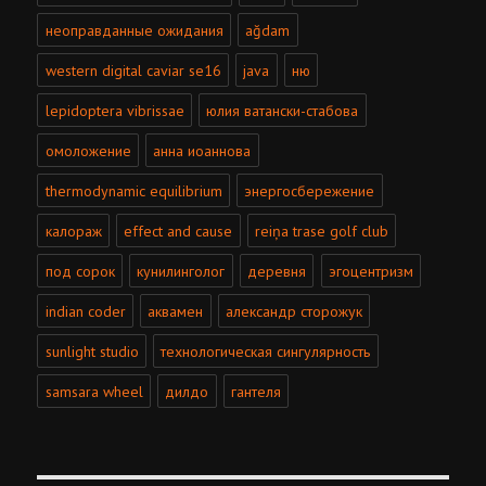
неоправданные ожидания
ağdam
western digital caviar se16
java
ню
lepidoptera vibrissae
юлия ватански-стабова
омоложение
анна иоаннова
thermodynamic equilibrium
энергосбережение
калораж
effect and cause
reiņa trase golf club
под сорок
кунилинголог
деревня
эгоцентризм
indian coder
аквамен
александр сторожук
sunlight studio
технологическая сингулярность
samsara wheel
дилдо
гантеля