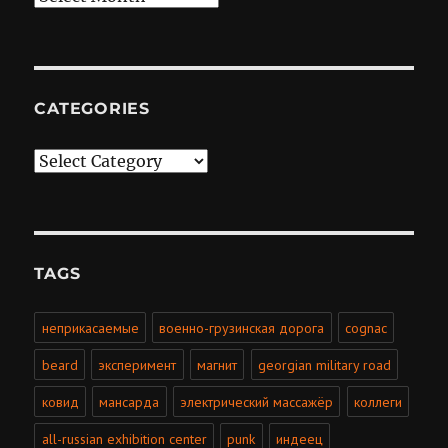
CATEGORIES
Categories
TAGS
неприкасаемые
военно-грузинская дорога
cognac
beard
эксперимент
магнит
georgian military road
ковид
мансарда
электрический массажёр
коллеги
all-russian exhibition center
punk
индеец