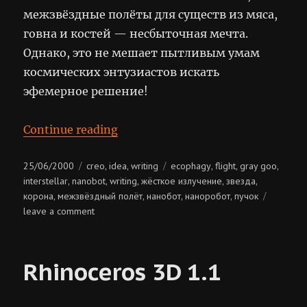
межзвёздные полёты для существ из мяса,
говна и костей — несбыточная мечта.
Однако, это не мешает пытливым умам
космических энтузиастов искать
эфемерное решение!
“Межзвёздные полёты”
Continue reading
Posted
Categories
Tags
25/06/2000
creo
idea
writing
ecophagy
flight
gray goo
,
,
,
,
,
on
interstellar
nanobot
writing
жёсткое излучение
звезда
,
,
,
,
,
корона
межзвёздный полёт
нанобот
наноробот
пучок
,
,
,
,
on
leave a comment
межзвёздные
полёты
Rhinoceros 3D 1.1