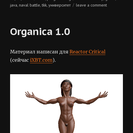
on
on
java
naval battle
tkk
университет
leave a comment
,
,
,
naval
battle
Organica 1.0
Материал написан для
Reactor Critical
(сейчас
iXBT.com
).