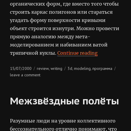
органических форм, где вместо того чтобы
строить каркас полигонов или стараться
угадать форму поверхности кривыми
объект строится изнутри. Можно провести
прямую аналогию между мета-
моделированием и набиванием ватой
“Organica 1.0
тряпичной куклы.
Continue reading
Posted
Categories
Tags
15/07/2000
review
writing
3d
modeling
программа
,
,
,
on
on
leave a comment
organica
1.0
Межзвёздные полёты
Разумные люди на уровне коллективного
бессознательного отлично понимают, что