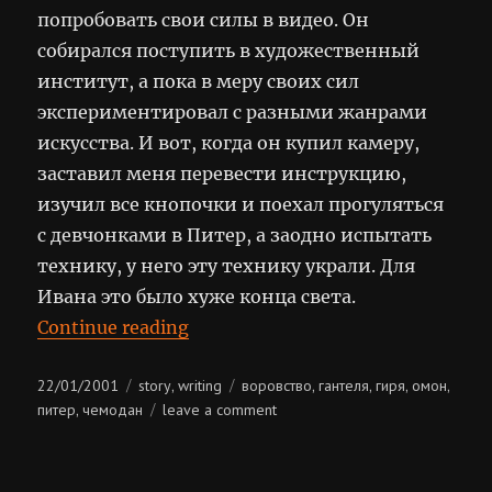
попробовать свои силы в видео. Он
собирался поступить в художественный
институт, а пока в меру своих сил
экспериментировал с разными жанрами
искусства. И вот, когда он купил камеру,
заставил меня перевести инструкцию,
изучил все кнопочки и поехал прогуляться
с девчонками в Питер, а заодно испытать
технику, у него эту технику украли. Для
Ивана это было хуже конца света.
“Чемодан”
Continue reading
Posted
Categories
Tags
22/01/2001
story
writing
воровство
гантеля
гиря
омон
,
,
,
,
,
on
on
питер
чемодан
leave a comment
,
чемодан