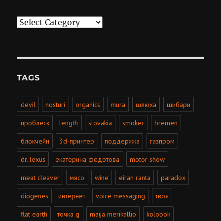
Categories
TAGS
devil
nosturi
organics
mura
шлюха
шибари
проблеск
length
slovakia
smoker
bremen
блокчейн
3d-принтер
поддержка
газпром
dr. lexus
екатерина федотова
motor show
meat cleaver
мясо
wine
eiran ranta
paradox
diogenes
интернет
voice messaging
твоя
flat earth
точка g
maija merikallio
kolobok