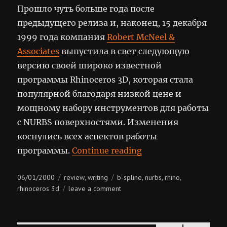
Прошло чуть больше года после
предыдущего релиза и, наконец, 15 декабря
1999 года компания
Robert McNeel &
Associates
выпустила в свет следующую
версию своей широко известной
программы Rhinoceros 3D, которая стала
популярной благодаря низкой цене и
мощному набору инструментов для работы
с NURBS поверхностями. Изменения
коснулись всех аспектов работы
“Rhinoceros 3D 1.1”
программы.
Continue reading
Posted
Categories
Tags
06/01/2000
review
writing
b-spline
nurbs
rhino
,
,
,
,
on
on
rhinoceros 3d
leave a comment
rhinoceros
3d
1.1